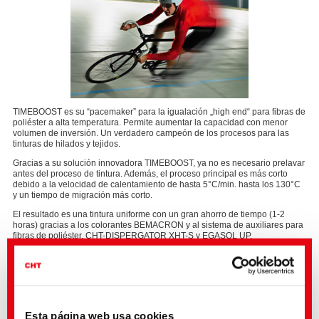
TIMEBOOST es su “pacemaker” para la igualación „high end“ para fibras de
poliéster a alta temperatura. Permite aumentar la capacidad con menor
volumen de inversión. Un verdadero campeón de los procesos para las
tinturas de hilados y tejidos.
Gracias a su solución innovadora TIMEBOOST, ya no es necesario prelavar
antes del proceso de tintura. Además, el proceso principal es más corto
debido a la velocidad de calentamiento de hasta 5°C/min. hasta los 130°C
y un tiempo de migración más corto.
El resultado es una tintura uniforme con un gran ahorro de tiempo (1-2
horas) gracias a los colorantes BEMACRON y al sistema de auxiliares para
fibras de poliéster, CHT-DISPERGATOR XHT-S y EGASOL UP.
El proceso innovador para su ventaja de tiempo
El efecto sincronizante es un parámetro importante en tinturas con
gradientes elevados. Cuanto antes agoten los colorantes sobre la fibra de
poliéster, tanto más corto será el proceso de tintura.
Esta página web usa cookies
En el proceso TIMEBOOST se minimiza el efecto negativo de los