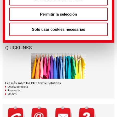
política de privacidad
.
(Impresión)
Médias associés
Permitir la selección
Sector
Título inglés
Lengua
Textile Solutions
SARASPHERE GIANT | A
Giant for Dyeing
Solo usar cookies necesarias
QUICKLINKS
Léa más sobre los CHT Textile Solutions
Oferta completa
Promoción
Medios