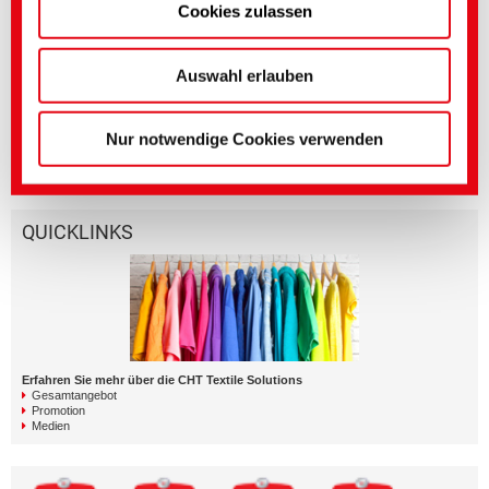
Cookies zulassen
Genauere Einstellungen können Sie hier oder in
unserer
Datenschutzerklärung
vornehmen.
Weiterführende Medien
(Impressum)
Auswahl erlauben
Bereich
Titel englisch
Sprache
Textile Solutions
SARASPHERE GIANT | A
Nur notwendige Cookies verwenden
Giant for Dyeing
QUICKLINKS
Erfahren Sie mehr über die CHT Textile Solutions
Gesamtangebot
Promotion
Medien