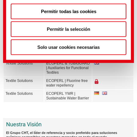
Puedes hacer ajustes más precisos aquí o en nuestra
Permitir todas las cookies
política de privacidad
.
(Impresión)
Permitir la selección
Médias associés
Solo usar cookies necesarias
Sector
Título inglés
Lengua
Textile Solutions
ECOPERL & TUBIGUARD
| Auxiliaries for Functional
Textiles
Textile Solutions
ECOPERL | Fluorine free
water repellency
Textile Solutions
ECOPERL YWR |
Sustainable Water Barrier
Nuestra Visión
El Grupo CHT, el líder de referencia y socio preferido para soluciones