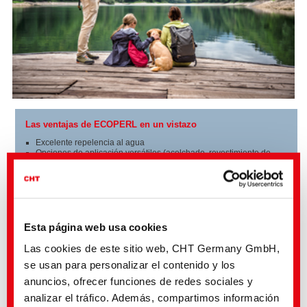
Las ventajas de ECOPERL en un vistazo
Excelente repelencia al agua
Opciones de aplicación versátiles (acolchado, revestimiento de
espuma y pasta, procesos de extracción, impresión y pulverización)
Muy buena durabilidad al lavado
Alta resistencia a la abrasión
Muy adecuado para fibras sintéticas y naturales y sus mezclas
Sin flúor
Sin APEO
Contiene componentes de base biológica
Esta página web usa cookies
Las cookies de este sitio web, CHT Germany GmbH,
se usan para personalizar el contenido y los
anuncios, ofrecer funciones de redes sociales y
INFORMACIÓN DE PRODUCTOS:
analizar el tráfico. Además, compartimos información