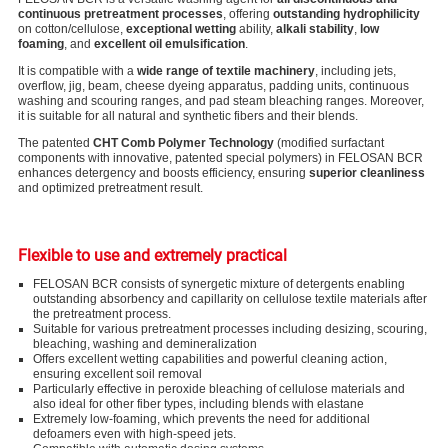
continuous pretreatment processes
, offering
outstanding hydrophilicity
on cotton/cellulose,
exceptional wetting
ability,
alkali stability
,
low
foaming
, and
excellent oil emulsification
.
It is compatible with a
wide range of textile machinery
, including jets,
overflow, jig, beam, cheese dyeing apparatus, padding units, continuous
washing and scouring ranges, and pad steam bleaching ranges. Moreover,
it is suitable for all natural and synthetic fibers and their blends.
The patented
CHT Comb Polymer Technology
(modified surfactant
components with innovative, patented special polymers) in FELOSAN BCR
enhances detergency and boosts efficiency, ensuring
superior cleanliness
and optimized pretreatment result.
Flexible to use and extremely practical
FELOSAN BCR consists of synergetic mixture of detergents enabling
outstanding absorbency and capillarity on cellulose textile materials after
the pretreatment process.
Suitable for various pretreatment processes including desizing, scouring,
bleaching, washing and demineralization
Offers excellent wetting capabilities and powerful cleaning action,
ensuring excellent soil removal
Particularly effective in peroxide bleaching of cellulose materials and
also ideal for other fiber types, including blends with elastane
Extremely low-foaming, which prevents the need for additional
defoamers even with high-speed jets.