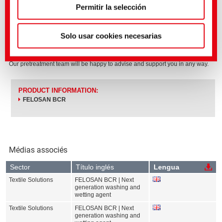
Elevate your pretreatment processes with the unmatched
Permitir la selección
versatility and performance of FELOSAN BCR.
Solo usar cookies necesarias
Further information such as application recommendations, test results and
technical details can be found in the ePaper and technical flyer.
Our pretreatment team will be happy to advise and support you in any way.
PRODUCT INFORMATION:
FELOSAN BCR
Médias associés
Sector
Título inglés
Lengua
Textile Solutions
FELOSAN BCR | Next
generation washing and
wetting agent
Textile Solutions
FELOSAN BCR | Next
generation washing and