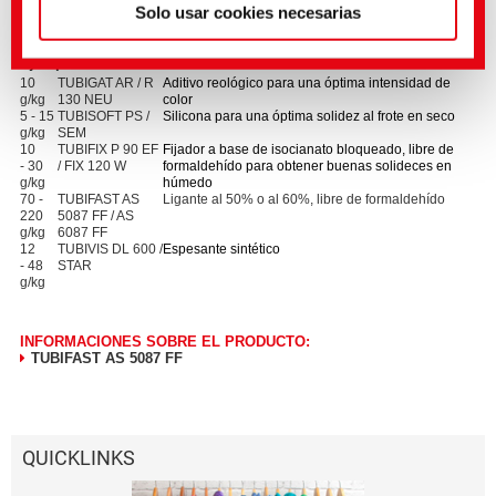
Los ligantes ya están ajustados para ofrecer unas propiedades de
Solo usar cookies necesarias
aplicación optimizadas.
Ejemplo de receta
10
TUBIGAT AR / R
Aditivo reológico para una óptima intensidad de
g/kg
130 NEU
color
5 - 15
TUBISOFT PS /
Silicona para una óptima solidez al frote en seco
g/kg
SEM
10
TUBIFIX P 90 EF
Fijador a base de isocianato bloqueado, libre de
- 30
/ FIX 120 W
formaldehído para obtener buenas solideces en
g/kg
húmedo
70 -
TUBIFAST AS
Ligante al 50% o al 60%, libre de formaldehído
220
5087 FF / AS
g/kg
6087 FF
12
TUBIVIS DL 600 /
Espesante sintético
- 48
STAR
g/kg
INFORMACIONES SOBRE EL PRODUCTO:
TUBIFAST AS 5087 FF
QUICKLINKS