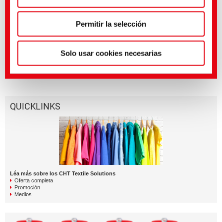
Médias associés
Permitir la selección
Sector
Título inglés
Lengua
Textile Solutions
Screen Printing Silicones
Solo usar cookies necesarias
Textile Solutions
COLORMATCH SI
Pigments
QUICKLINKS
Léa más sobre los CHT Textile Solutions
Oferta completa
Promoción
Medios