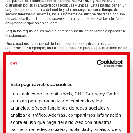
Las
pastas de estampación de silicona ALPAPRINT y ALPATEC
se
distinguen por sus características positivas y únicas. Estas pastas tienen un
largo tiempo de apertura del molde y, sin embargo, un corto tiempo de
secado intermedio. Además, los elastómeros de silicona destacan por una
elevada elasticidad, un tacto suave y una elevada solidez al lavado. No es
obligatoria la fijación en caliente.
Según los requisitos, es posible obtener superficies brillantes o opacas en
el estampado.
Una característica especial de los elastómeros de silicona es la anti-
adherencia. Por ejemplo, un folio metalizado se puede aplicar al lado de un
estampado de silicona sin dejar residuos.
La mezcla adecuada marca la diferencia
En función del campo de aplicación, se utilizan diferentes tipos de
Esta página web usa cookies
elastómeros de silicona. Gracias a sus propiedades, el
ALPATEC 30143
A/B
se aplica particularmente sobre calcetines para bebés.
Las cookies de este sitio web, CHT Germany GmbH,
Los
ALPAPRINT WHITE NG, ALPAPRINT OPAQUE NG y ALPAPRINT
se usan para personalizar el contenido y los
CLEAR NG
, gracias a sus superficies opacas y su estabilidad, se aplican
especialmente en el campo de ropa para deporte y atletismo.
anuncios, ofrecer funciones de redes sociales y
Para obtener efectos de gel en la sobreestampación o el estampado directo
analizar el tráfico. Además, compartimos información
o efectos metálicos o escarchados, se utiliza el
ALPATEC 30194
.
sobre el uso que haga del sitio web con nuestros
partners de redes sociales, publicidad y análisis web,