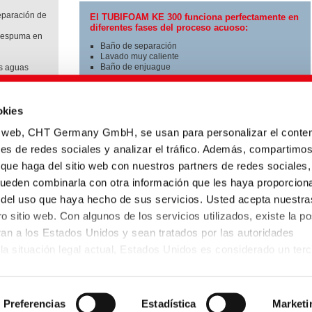
eparación de
El TUBIFOAM KE 300 funciona perfectamente en
diferentes fases del proceso acuoso:
e espuma en
Baño de separación
Lavado muy caliente
Baño de enjuague
as aguas
77.1630
Para obtener óptimos resultados de lavado,
okies
recomendamos la combinación con los
siguientes productos de la CHT:
CTO:
io web, CHT Germany GmbH, se usan para personalizar el conten
TUBIWASH SKP
|
Detergentes
nes de redes sociales y analizar el tráfico. Además, compartimo
TUBIWASH GFN
|
Detergentes
 que haga del sitio web con nuestros partners de redes sociales,
pueden combinarla con otra información que les haya proporcion
oya en todo
licación
r del uso que haya hecho de sus servicios. Usted acepta nuestra
o sitio web. Con algunos de los servicios utilizados, existe la po
eran a los Estados Unidos y sean tratados por las autoridades
a situación legal actual, Estados Unidos es considerado un terc
 protección de datos insuficiente. Las empresas de Estados Uni
tions
Productos destacados
TUBIFOAM KE 300
de protección de datos si se han certificado a sí mismas con arr
atos UE-EE.UU. y, por tanto, se aplica la decisión de adecuació
Preferencias
Estadística
Marketi