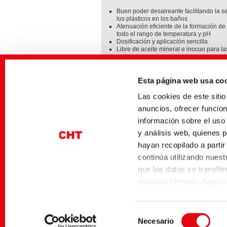
Buen poder desaireante facilitando la s
los plásticos en los baños
Atenuación eficiente de la formación d
todo el rango de temperatura y pH
Dosificación y aplicación sencilla
Libre de aceite mineral e inocuo para l
residuales
Cumple las regulaciones de la FDA § 1
Esta página web usa co
INFORMACIONES SOBRE EL PRODU
Las cookies de este sit
TUBIFOAM KE 300
anuncios, ofrecer funcio
información sobre el uso
y análisis web, quienes 
El equipo de CHT Recycling Solutions le ap
momento con información y consejos de ap
hayan recopilado a parti
detallados.
continúa utilizando nuestr
que los datos se transfi
estadounidenses. Según l
inseguro con un nivel de
Página inicial
Industrial Solutions
Washing Solu
tienen un nivel adecuado 
Selección
Marco de Privacidad de D
Necesario
de