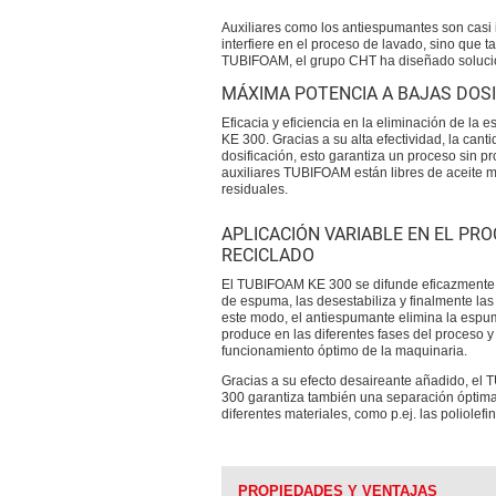
Auxiliares como los antiespumantes son casi 
interfiere en el proceso de lavado, sino que 
TUBIFOAM, el grupo CHT ha diseñado solucio
MÁXIMA POTENCIA A BAJAS DOS
Eficacia y eficiencia en la eliminación de la
KE 300. Gracias a su alta efectividad, la ca
dosificación, esto garantiza un proceso sin 
auxiliares TUBIFOAM están libres de aceite mi
residuales.
APLICACIÓN VARIABLE EN EL PR
RECICLADO
El TUBIFOAM KE 300 se difunde eficazmente 
de espuma, las desestabiliza y finalmente las
este modo, el antiespumante elimina la esp
produce en las diferentes fases del proceso y
funcionamiento óptimo de la maquinaria.
Gracias a su efecto desaireante añadido, e
300 garantiza también una separación óptima
diferentes materiales, como p.ej. las poliolefi
PROPIEDADES Y VENTAJAS