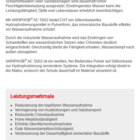
Schwimmbädern oder Sanitäranlagen sind dauerhaft hoher
Feuchtigkeitsbelastung ausgesetzt. Eindringendes Wasser kann die
Leistungsfähigkeit, Optik und Lebensdauer erheblich beeinträchtigen.
®
Mit VARIPHOB
AC 5002 bietet CHT ein silikonbasiertes
Hydrophobierungsmittel in Pulverform, das mineralische Baustoffe effektiv
vor Wasseraufnahme schützt.
Durch die reduzierte Wasseraufnahme wird das Eindringen von
Schadstoffen wie wasserlöslichen Salzen oder Chloriden deutlich
eingeschränkt. Gleichzeitig bleibt die Fähigkeit erhalten, Wasserdampf nach
außen abzugeben.
®
VARIPHOB
AC 5002 ist ein weißes, frei fließendes Pulver auf Silikonbasis
zur Hydrophobierung zementärer Systeme. Die Integration erfolgt direkt in
die Matrix, wodurch der Schutz dauerhaft im Material verankert ist.
Leistungsmerkmale
Reduzierung der kapillaren Wasseraufnahme
Verringerung von Ausblühungen und Salztransport
Reduzierte Chloridaufnahme
Hohe Alkalibeständigkeit
Erhöhte Oberflächenhydrophobie
Gute Wasserdampfdurchlässigkeit
Verbesserung der Dauerhaftigkeit zementärer Baustoffe