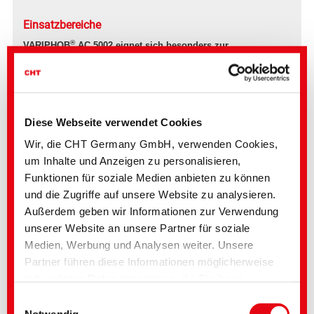
Einsatzbereiche
®
VARIPHOB
AC 5002 eignet sich besonders zur
Hydrophobierung von zementbasierten Materialien wie:
Mineralmörtel und Fugenmörtel
Putz und Außenputz
Beton
Fugenfüller und Versiegelungsmörtel
Ausgleichsmassen und Spachtelmasse
Diese Webseite verwendet Cookies
Stuck
Wir, die CHT Germany GmbH, verwenden Cookies,
um Inhalte und Anzeigen zu personalisieren,
®
Funktionen für soziale Medien anbieten zu können
VARIPHOB
AC 5002 bietet eine effiziente Lösung zur Hydrophobierung
zementbasierter Baustoffe.
und die Zugriffe auf unsere Website zu analysieren.
Durch die Kombination aus tiefenwirksamem Schutz, hoher Beständigkeit
Außerdem geben wir Informationen zur Verwendung
und einfacher Verarbeitung trägt das Produkt zur dauerhaften Stabilität und
unserer Website an unsere Partner für soziale
Leistungsfähigkeit moderner Bauanwendungen bei.
Medien, Werbung und Analysen weiter. Unsere
Zögern Sie nicht, und kontaktieren Sie uns für weitere
Informationen und ein kostenloses Muster.
Partner führen diese Informationen möglicherweise
mit weiteren Daten zusammen, die Sie ihnen
bereitgestellt haben oder die im Rahmen Ihrer
Einwilligungsauswahl
Nutzung der Dienste gesammelt wurden. Sie geben
Notwendig