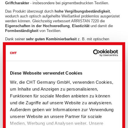
Griffcharakter
- insbesondere bei pigmentbedruckten Textilien.
Das Produkt überzeugt durch
hohe Vergilbungsbeständigkeit
,
wodurch auch optisch aufgehellte Weißartikel problemlos ausgerüstet
werden können. Gleichzeitig verbessert ARRISTAN 7220 die
Eigenschaften in der Hochveredlung
,
Elastizität
und damit die
Formbeständigkeit
von Textilien.
Dank seiner
sehr guten Kombinierbarkeit
z. B. mit optischen
Aufhellern, Pigmenten und Polymeren sowie aufgrund seiner
hohen
Prozesssicherheit
ist ARRISTAN 7220 vielseitig einsetzbar, z. B. in
Bekleidung, Heimtextilien oder Strumpfwaren.
Die Vorteile auf einen Blick:
Diese Webseite verwendet Cookies
Sehr weicher, glatter Griff
Ideal für pigmentbedruckte Textilien
Wir, die CHT Germany GmbH, verwenden Cookies,
Exzellente Weißbeständigkeit
Verbessert die Eigenschaften in der Hochveredlung
um Inhalte und Anzeigen zu personalisieren,
Hohe Waschbeständigkeit
Funktionen für soziale Medien anbieten zu können
Universell für alle Faserarten einsetzbar
und die Zugriffe auf unsere Website zu analysieren.
Außerdem geben wir Informationen zur Verwendung
unserer Website an unsere Partner für soziale
Medien, Werbung und Analysen weiter. Unsere