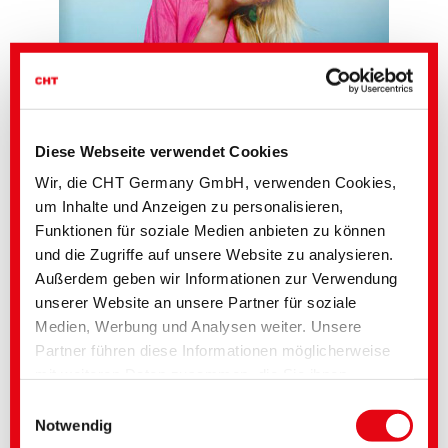
Diese Webseite verwendet Cookies
Wir, die CHT Germany GmbH, verwenden Cookies,
um Inhalte und Anzeigen zu personalisieren,
Funktionen für soziale Medien anbieten zu können
und die Zugriffe auf unsere Website zu analysieren.
Außerdem geben wir Informationen zur Verwendung
unserer Website an unsere Partner für soziale
Starten Sie mit den angesagten Farben in die kommende Frühlings- und
Medien, Werbung und Analysen weiter. Unsere
Sommersaison.
Partner führen diese Informationen möglicherweise
Drei unterschiedliche Farbwelten verführen zu mehr Leichtigkeit und purer
mit weiteren Daten zusammen, die Sie ihnen
Lebensfreude. Lassen Sie sich inspirieren und schauen Sie sich die
neusten Trendfarben in der aktuellen CHT Fashion News an.
bereitgestellt haben oder die im Rahmen Ihrer
Einwilligungsauswahl
Nutzung der Dienste gesammelt wurden. Sie geben
Wir präsentieren Ihnen zu jedem ausgewählten Farbton die passende
Notwendig
®
PANTONE
Farbreferenz sowie die Rezepturen für Ihre individuelle
Einwilligung zu unseren Cookies, wenn Sie unsere