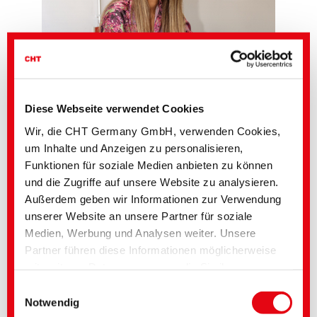
Diese Webseite verwendet Cookies
Wir, die CHT Germany GmbH, verwenden Cookies,
um Inhalte und Anzeigen zu personalisieren,
Funktionen für soziale Medien anbieten zu können
und die Zugriffe auf unsere Website zu analysieren.
Außerdem geben wir Informationen zur Verwendung
unserer Website an unsere Partner für soziale
Medien, Werbung und Analysen weiter. Unsere
Partner führen diese Informationen möglicherweise
Die neue Ausgabe der Fashion News Herbst/Winter 2026/27 lädt dazu ein,
mit weiteren Daten zusammen, die Sie ihnen
Farben neu zu denken. 18 ausgewählte Trendfarben eröffnen kreative
bereitgestellt haben oder die im Rahmen Ihrer
Spielräume und setzen textile Statements mit Charakter und Tiefe.
Einwilligungsauswahl
Nutzung der Dienste gesammelt wurden. Sie geben
Notwendig
®
Jede Farbe ist mit der passenden PANTONE
Farbreferenz versehen und
wird ergänzt durch präzise Rezepturen aus dem vielseitigen Farbstoff- und