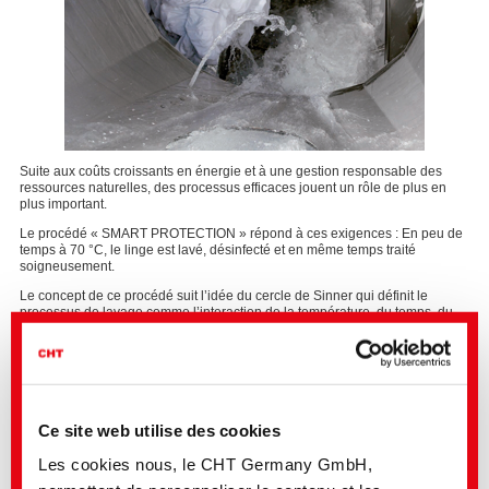
Suite aux coûts croissants en énergie et à une gestion responsable des
ressources naturelles, des processus efficaces jouent un rôle de plus en
plus important.
Le procédé « SMART PROTECTION » répond à ces exigences : En peu de
temps à 70 °C, le linge est lavé, désinfecté et en même temps traité
soigneusement.
Le concept de ce procédé suit l’idée du cercle de Sinner qui définit le
processus de lavage comme l’interaction de la température, du temps, du
traitement mécanique et de la chimie. D’après le procédé « SMART
PROTECTION» le lavage se fait à des températures plus élevées que les
procédés désinfectants traditionnels de sorte que le temps de lavage ainsi
que la quantité de produits chimiques utilisés peuvent être réduits. Le
besoin plus élevé en énergie est compensé par la réduction des quantités
de produits chimiques.
Ce site web utilise des cookies
Les cookies nous, le CHT Germany GmbH,
Résumé des avantages du procédé